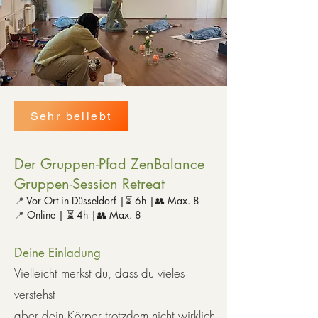
Sehr beliebt
Der Gruppen-Pfad ZenBalance
Gruppen-Session Retreat
📍
Vor Ort in Düsseldorf |⏳ 6h |👥 Max. 8
📍
Online | ⏳ 4h
|👥 Max. 8
Deine Einladung
Vielleicht merkst du, dass du vieles
verstehst
aber dein Körper trotzdem nicht wirklich