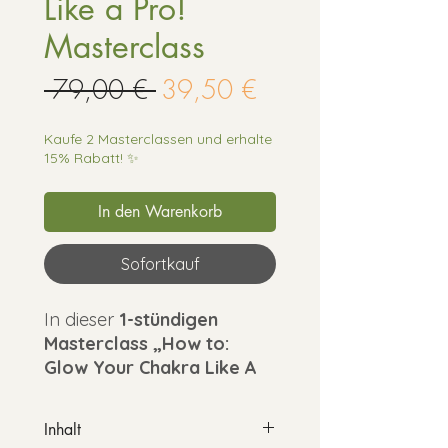
Like a Pro!
Masterclass
Standardpreis
Sale-
 79,00 € 
39,50 €
Preis
Kaufe 2 Masterclassen und erhalte
15% Rabatt! ✨
In den Warenkorb
Sofortkauf
In dieser
1-stündigen
Masterclass „How to:
Glow Your Chakra Like A
Pro!“
erfährst du, wie du
deine Chakren besser
Inhalt
verstehst, bewusst